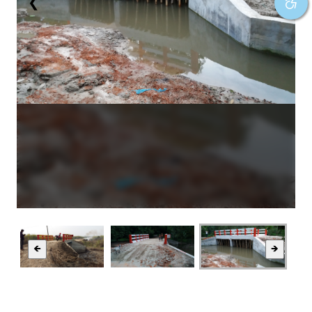
❮
❯
🡸
🡺