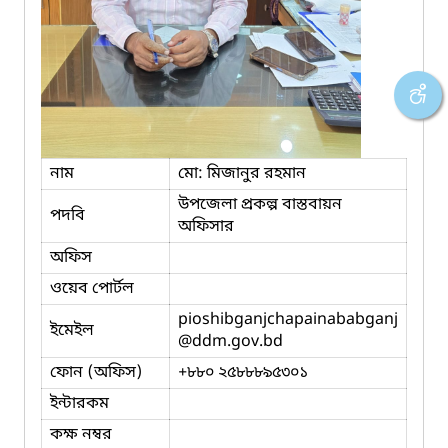
নাম
মো: মিজানুর রহমান
উপজেলা প্রকল্প বাস্তবায়ন
পদবি
অফিসার
অফিস
ওয়েব পোর্টল
pioshibganjchapainababganj
ইমেইল
@ddm.gov.bd
ফোন (অফিস)
+৮৮০ ২৫৮৮৮৯৫৩০১
ইন্টারকম
কক্ষ নম্বর