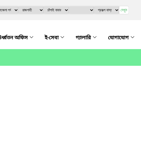
দেখুন
র্ধ্বতন অফিস
ই-সেবা
গ্যালারি
যোগাযোগ